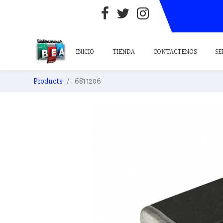
INICIO
TIENDA
CONTACTENOS
SE
Products
681 1206