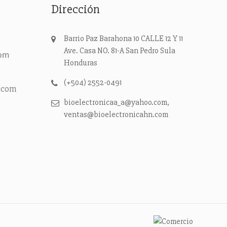
Dirección
Barrio Paz Barahona 10 CALLE 12 Y 11
Ave. Casa NO. 81-A
San Pedro Sula
com
Honduras
(+504) 2552-0491
.com
bioelectronicaa_a@yahoo.com,
ventas@bioelectronicahn.com