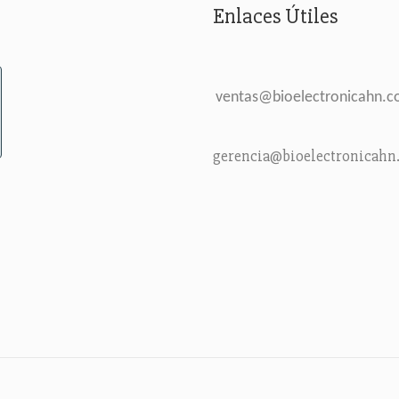
Enlaces Útiles
ventas@bioelectronicahn.
gerencia@bioelectronicahn