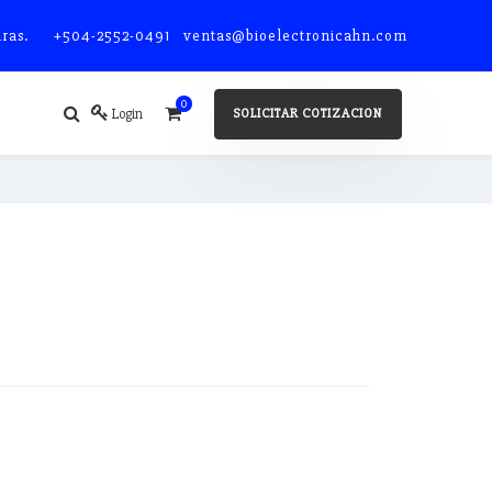
ras.
+504-2552-0491 ventas@bioelectronicahn.com
0
SOLICITAR COTIZACION
Login